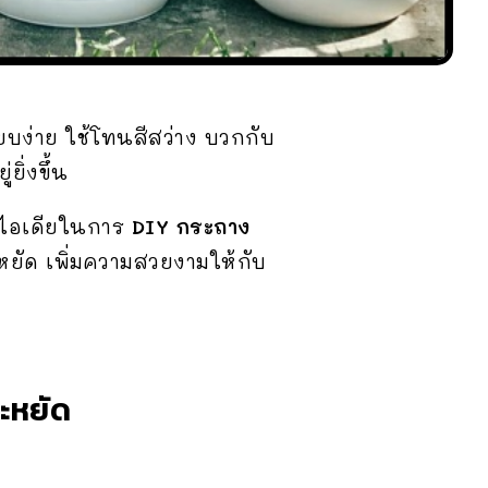
ียบง่าย ใช้โทนสีสว่าง บวกกับ
ยิ่งขึ้น
ีไอเดียในการ
DIY กระถาง
ยัด เพิ่มความสวยงามให้กับ
ะหยัด