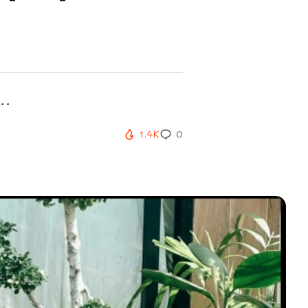
..
1.4K
0