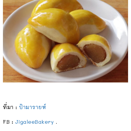
ที่มา :
ป้ามารายห์
FB :
JigaleeBakery
.