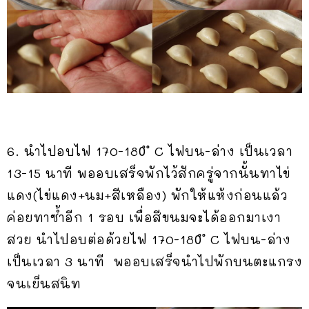
6. นำไปอบไฟ 170-180ํ ํ C ไฟบน-ล่าง เป็นเวลา
13-15 นาที พออบเสร็จพักไว้สักครู่จากนั้นทาไข่
แดง(ไข่แดง+นม+สีเหลือง) พักให้แห้งก่อนแล้ว
ค่อยทาซ้ำอีก 1 รอบ เพื่อสีขนมจะได้ออกมาเงา
สวย นำไปอบต่อด้วยไฟ 170-180ํ ํ C ไฟบน-ล่าง
เป็นเวลา 3 นาที พออบเสร็จนำไปพักบนตะแกรง
จนเย็นสนิท