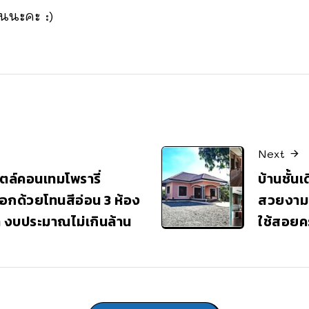
นนะคะ :)
Next
ไตล์คอนเทมโพรารี่
บ้านชั้น
กด้วยโทนสีอ่อน 3 ห้อง
สวยงามทุ
ำ งบประมาณไม่เกินล้าน
ใช้สอยคร