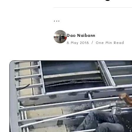
...
Dao Naibann
8 May 2018
One Min Read