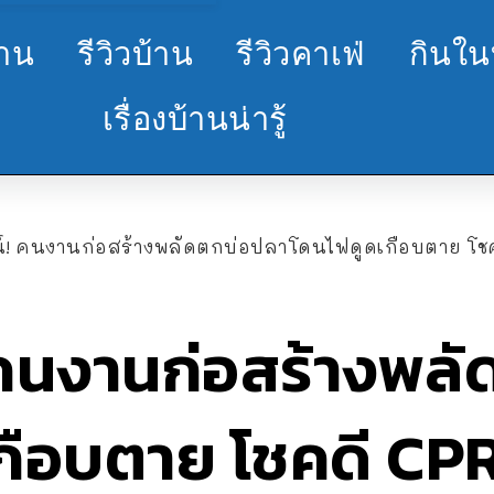
้าน
รีวิวบ้าน
รีวิวคาเฟ่
กินใน
เรื่องบ้านน่ารู้
์! คนงานก่อสร้างพลัดตกบ่อปลาโดนไฟดูดเกือบตาย โชค
 คนงานก่อสร้างพล
กือบตาย โชคดี CPR