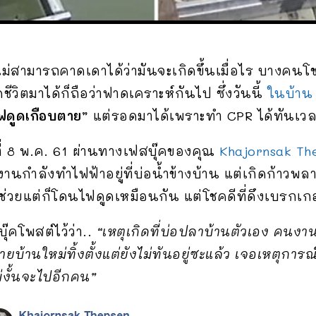
ราก็ไม่สามารถคาดเดาได้ว่ามันจะเกิดขึ้นเมื่อไร บางคน
ดชีวิตมาได้ก็ถือว่าฟาดเคราะห์กันไป ซึ่งวันนี้
ในบ้าน
ฟดูดเกือบตาย”
แต่รอดมาได้เพราะทำ CPR ได้ทันเว
ที่ 8 พ.ค. 61 ผ่านทางเฟสบุ๊คของคุณ
Khajornsak Th
านกำลังทำไฟฟ้าอยู่ที่บ่อน้ำข้างบ้าน แต่เกิดก้า
ามาช่วยแต่ก็โดนไฟดูดเหมือนกัน แต่โชคดีที่ดึงเบรกเ
๊คโพสต์ไว้ว่า..
“เหตุเกิดที่บ่อปลาบ้านตัวเอง คนงา
้ขายบ้านใหม่ทิ้งตั้งแต่ยังไม่ทันอยู่ซะแล้ว เจอเหตุกา
่งั้นจะไปอีกคน”