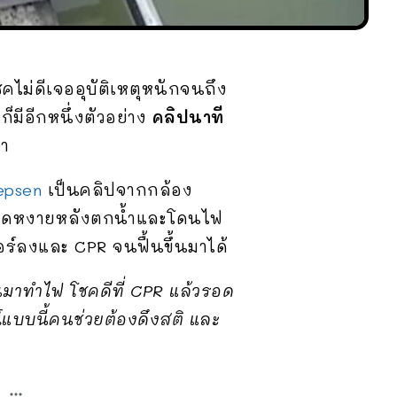
โชคไม่ดีเจออุบัติเหตุหนักจนถึง
ก็มีอีกหนึ่งตัวอย่าง
คลิปนาที
ลา
epsen
เป็นคลิปจากกล้อง
วพลาดหงายหลังตกน้ำและโดนไฟ
กอร์ลงและ CPR จนฟื้นขึ้นมาได้
นมาทำไฟ โชคดีที่ CPR แล้วรอด
รณ์​แบบนี้คนช่วยต้องดึงสติ และ