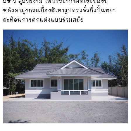
สีขาว ดูสวยงาม ให้บรรยากาศที่เงียบสงบ
หลังคามุงกระเบื้องสีเทารูปทรงจั่วกึ่งปั้นหยา
สะท้อนการตกแต่งแบบร่วมสมัย