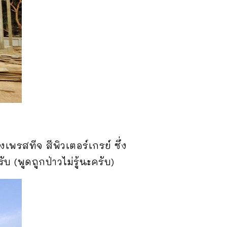
พรสทีจ สีพิวเตอร์เกรย์ ซึ่ง
ับ (พูดถูกป่าวไม่รู้นะครับ)