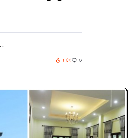
..
1.3K
0