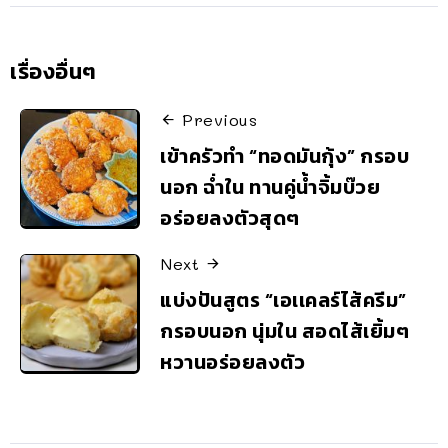
เรื่องอื่นๆ
Previous
เข้าครัวทำ “ทอดมันกุ้ง” กรอบ
นอก ฉ่ำใน ทานคู่น้ำจิ้มบ๊วย
อร่อยลงตัวสุดๆ
Next
แบ่งปันสูตร “เอเเคลร์ไส้ครีม”
กรอบนอก นุ่มใน สอดไส้เยิ้มๆ
หวานอร่อยลงตัว