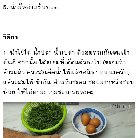
5. น้ำมันสำหรับทอด
วิธีทำ
1. นำไข่ไก่ น้ำปลา น้ำเปล่า ตีผสมรวมกันจนเข้า
กันดี จากนั้นใส่ชะอมที่เด็ดแล้วลงไป (ชะอมถ้า
ล้างแล้ว ควรสะเด็ดน้ำให้แห้งสนิทก่อนนะครับ)
แล้วผสมให้เข้ากัน สำหรับชะอม ชอบมากหรือชอบ
น้อย ให้ใส่ตามความชอบเลยนะคะ