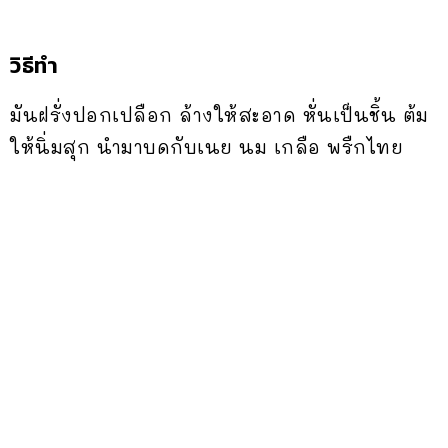
วิธีทำ
มันฝรั่งปอกเปลือก ล้างให้สะอาด หั่นเป็นชิ้น ต้ม
ให้นิ่มสุก นำมาบดกับเนย นม เกลือ พรืกไทย