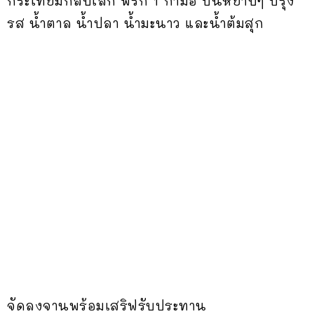
กระเทียมกลีบเล็ก พริก 1 กำมือ ปั่นหยาบๆ ปรุง
รส น้ำตาล น้ำปลา น้ำมะนาว และน้ำต้มสุก
จัดลงจานพร้อมเสริฟรับประทาน