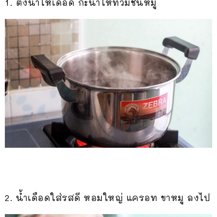
1. ตั้งน้ำให้เดือด กะน้ำให้ท่วมชิ้นหมู
2. น้ำเดือดใส่รสดี หอมใหญ่ แครอท ขาหมู ลงไป