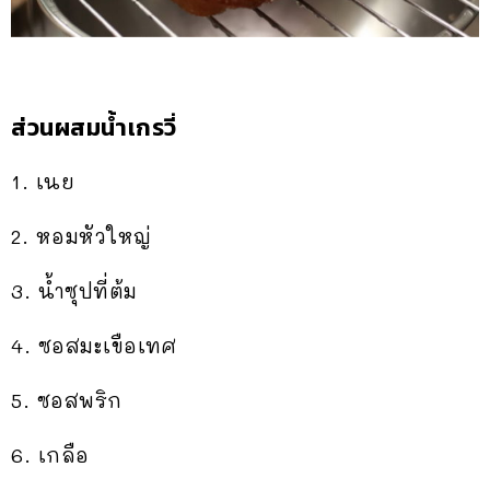
ส่วนผสมน้ำเกรวี่
1. เนย
2. หอมหัวใหญ่
3. น้ำซุปที่ต้ม
4. ซอสมะเขือเทศ
5. ซอสพริก
6. เกลือ