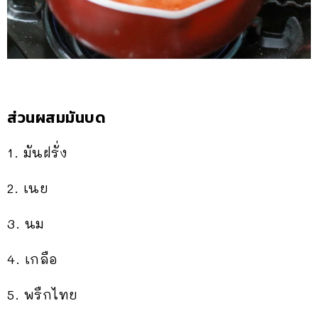
ส่วนผสมมันบด
1. มันฝรั่ง
2. เนย
3. นม
4. เกลือ
5. พรืกไทย