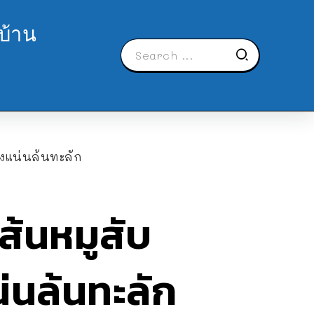
บ้าน
่องแน่นล้นทะลัก
เส้นหมูสับ
น่นล้นทะลัก