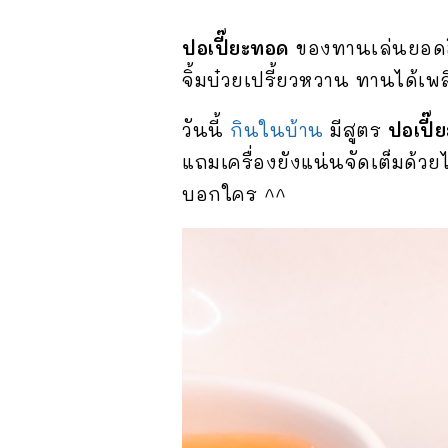
ปอเปี๊ยะทอด
ของทานเล่นยอดฮิ
จิ้มบ๋วยเปรี้ยวหวาน ทานได้เพ
วันนี้
กินในบ้าน
มีสูตร
ปอเปี๊
แถมเครื่องยังแน่นจัดเต็มด้วย
บอกใคร ^^