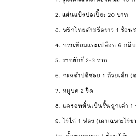
2. แผ่นแป้งปอเปี๊ยะ 20 บาท
3. พริกไทยดำหรือขาว 1 ช้อน
4. กระเทียมแกะเปลือก 6 กลีบ
5. รากผักชี 2-3 ราก
6. กะหล่ำปลีซอย 1 ถ้วยเล็ก (
7. หมูบด 2 ขีด
8. แครอทหั่นเป็นชิ้นลูกเต๋า 1
9. ไข่ไก่ 1 ฟอง (เอาเฉพาะไข่ข
10. น้ำตาลทราย 1 ช้อนโต๊ะ