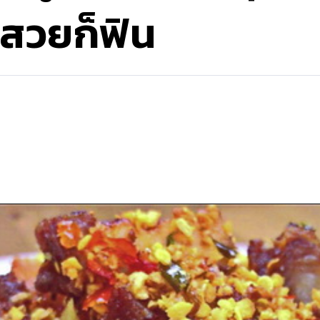
วสวยก็ฟิน