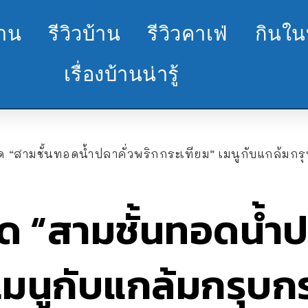
้าน
รีวิวบ้าน
รีวิวคาเฟ่
กินใน
เรื่องบ้านน่ารู้
็ด “สามชั้นทอดน้ำปลาคั่วพริกกระเทียม” เมนูกับแกล้มกรุบ
็ด “สามชั้นทอดน้ำป
เมนูกับแกล้มกรุบก