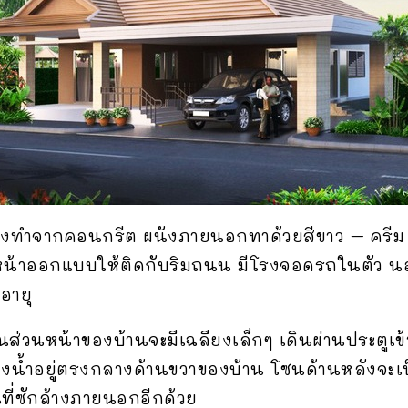
้างทำจากคอนกรีต ผนังภายนอกทาด้วยสีขาว – ครีม 
ด้านหน้าออกแบบให้ติดกับริมถนน มีโรงจอดรถในตัว น
งอายุ
วนหน้าของบ้านจะมีเฉลียงเล็กๆ เดินผ่านประตูเข้า
องน้ำอยู่ตรงกลางด้านขวาของบ้าน โซนด้านหลังจะ
้นที่ซักล้างภายนอกอีกด้วย