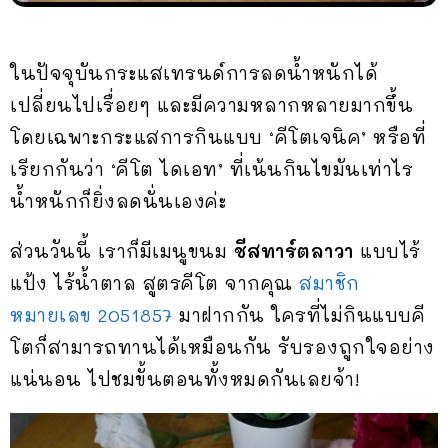
ในปัจจุบันกระแสเทรนด์การลดน้ำหนักได้
เปลี่ยนไปเรื่อยๆ และมีความหลากหลายมากขึ้น
โดยเฉพาะกระแสการกินแบบ ‘คีโตเจนิค’ หรือที่
เรียกกันว่า ‘คีโต ไดเอท’ ที่เน้นกินไขมันเท่าไร
น้ำหนักก็ยิ่งลดนั่นเองค่ะ
ส่วนวันนี้ เราก็มีเมนูขนม
ชีสทาร์ตลาวา
แบบไร้
แป้ง ไร้น้ำตาล สูตรคีโต จากคุณ
สมาชิก
หมายเลข 2051857
มาฝากกัน ใครที่ไม่กินแบบคี
โตก็สามารถทานได้เหมือนกัน รับรองถูกใจอย่าง
แน่นอน ไปชมขั้นตอนทั้งหมดกันเลยจ้า!