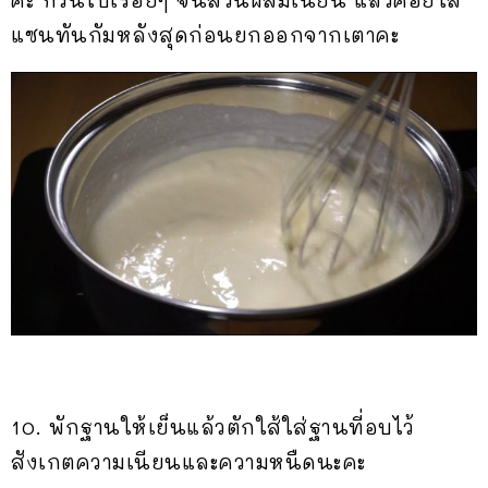
คะ กวนไปเรื่อยๆ จนส่วนผสมเนียน แล้วค่อยใส่
แซนทันกัมหลังสุดก่อนยกออกจากเตาคะ
10. พักฐานให้เย็นแล้วตักใส้ใส่ฐานที่อบไว้
สังเกตความเนียนและความหนืดนะคะ