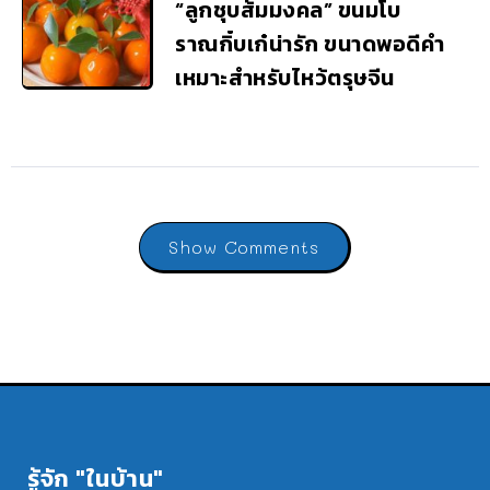
“ลูกชุบส้มมงคล” ขนมโบ
ราณกิ๋บเก๋น่ารัก ขนาดพอดีคำ
เหมาะสำหรับไหว้ตรุษจีน
Show Comments
รู้จัก "ในบ้าน"