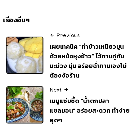
เรื่องอื่นๆ
Previous
เผยเทคนิค “ทำข้าวเหนียวมูน
ด้วยหม้อหุงข้าว” ไว้ทานคู่กับ
มะม่วง นุ่ม อร่อยฉ่ำทานเองไม่
ต้องง้อร้าน
Next
เมนูแซ่บซี้ด “น้ำตกปลา
แซลมอน” อร่อยสะดวก ทำง่าย
สุดๆ