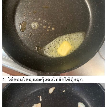
2. ใส่หอมใหญ่และกุ้งลงไปผัดให้กุ้งสุก