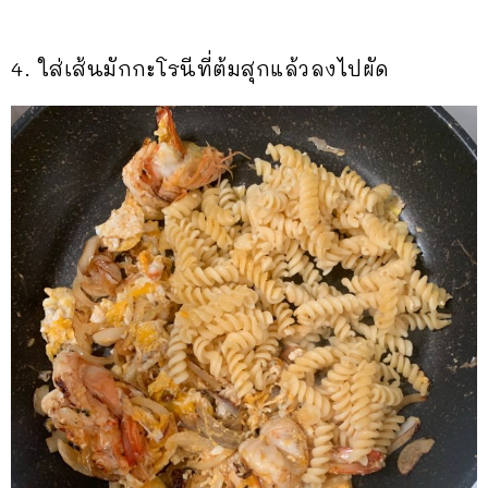
4. ใส่เส้นมักกะโรนีที่ต้มสุกแล้วลงไปผัด