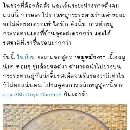
ในช่วงที่ต้องกักตัว และเว้นระยะห่างทางสังคม
แบบนี้ การออกไปทานหมูกระทะตามร้านต่างย่อม
จะไม่ค่อยสะดวกเท่าใดนัก ดังนั้น การทำหมู
กระทะทานเองที่บ้านดูจะสะดวกกว่า และได้
รสชาติที่เราชื่นชอบมากกว่า
วันนี้
ในบ้าน
จะมาแจกสูตร
“หมูหมักงา”
เนื้อหมู
นุ่มๆ หอมๆ ชุ่มด้วยซอสงา สามารถนำไปย่างบน
กระทะทานคู่กับน้ำจิ้มรสเด็ดจนรับรองว่ามีเท่าไร
ก็ไม่พอแน่นอน ไปชมสูตรการหมักหมูสูตรนี้จาก
Joy 365 Days Channel
กันเลยจ้า