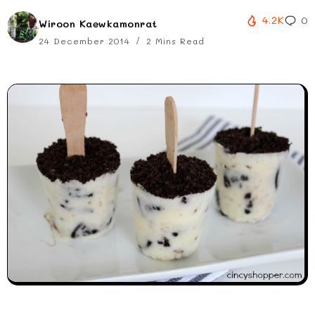
4.2K
0
Wiroon Kaewkamonrat
24 December 2014
2 Mins Read