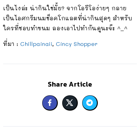
เป็นไงล่ะ น่ากินใช่มั้ย? จากโอรีโอง่ายๆ กลาย
เป็นไอศกรีมนมช็อคโกแลตที่น่ากินสุดๆ สำหรับ
ใครที่ชอบทำขนม ลองเอาไปทำกันดูนะจ๊ะ ^_^
ที่มา :
Chillpainaii
,
Cincy Shopper
Share Article