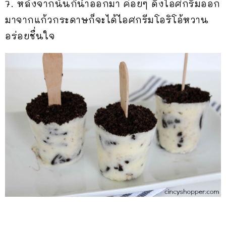
7. หลังจากนั้นก็นำออกมา ค่อยๆ ดึงไอศกรีมออก
มาจากแก้วกระดาษก็จะได้ไอศกรีมโอริโอ้หวาน
อร่อยชื่นใจ