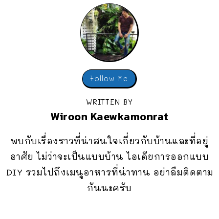
Follow Me
WRITTEN BY
Wiroon Kaewkamonrat
พบกับเรื่องราวที่น่าสนใจเกี่ยวกับบ้านและที่อยู่
อาศัย ไม่ว่าจะเป็นแบบบ้าน ไอเดียการออกแบบ
DIY รวมไปถึงเมนูอาหารที่น่าทาน อย่าลืมติดตาม
กันนะครับ