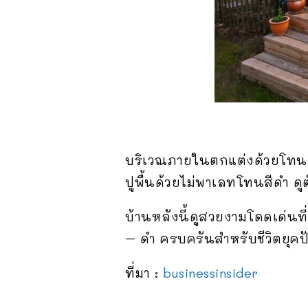
บริเวณภายในตกแต่งด้วยโทนส
ปูพื้นด้วยไม่พาเลทโทนสีดำ ด
บ้านหลังนี้ดูสวยงามโดดเด่น
– ดำ ครบครันสำหรับชีวิตยุคป
ที่มา :
businessinsider