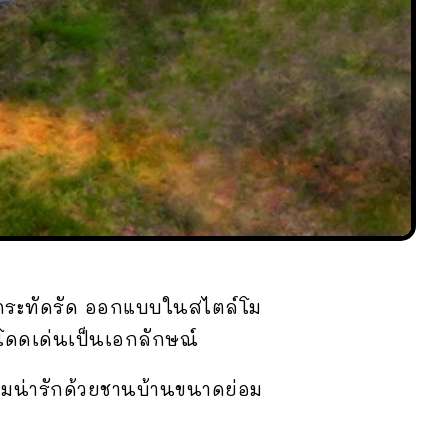
็กกระทัดรัด ออกแบบในสไตล์โม
โดดเด่นเป็นเอกลักษณ์
วามน่ารักด้วยชานบ้านขนาดย่อม