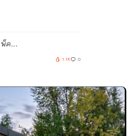
พ็ค...
1.1K
0