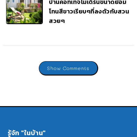
บ้านคอทเทจโมเดิร์นขนาดย่อม
โทนสีขาวเรียบๆที่ลงตัวกับสวน
สวยๆ
Show Comments
รู้จัก "ในบ้าน"