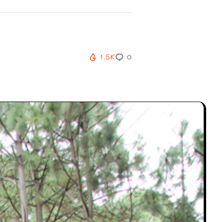
1.5K
0