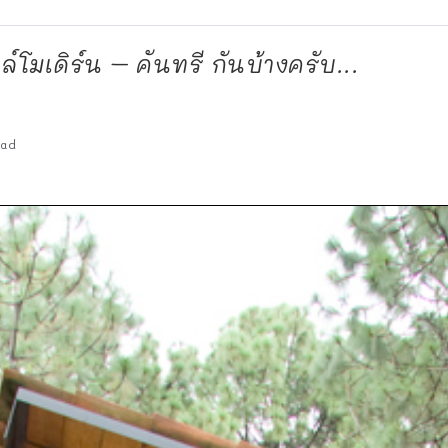
โมเดิร์น – คันทรี กันบ้างครับ...
ead