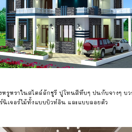
รูหราในสไตล์ลักชูรี ปูโทนสีทึบๆ ปนกับจางๆ บวก
อร์นิเจอร์ไม้ทั้งแบบบิวท์อิน และแบบลอยตัว