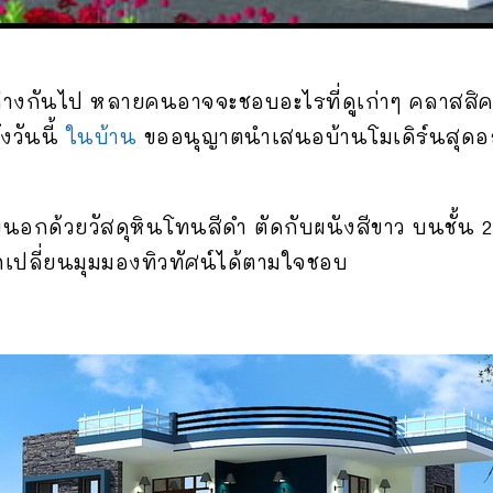
างกันไป หลายคนอาจจะชอบอะไรที่ดูเก่าๆ คลาสสิ
งวันนี้
ในบ้าน
ขออนุญาตนำเสนอบ้านโมเดิร์นสุดอล
ยนอกด้วยวั
สดุหินโทนสีดำ ตัดกับผนังสีขาว บนชั้น 2 
ถเปลี่ยนมุมมองทิวทัศน์ได้ตามใจชอบ