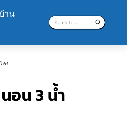
บ้าน
นใคร
นอน 3 น้ำ