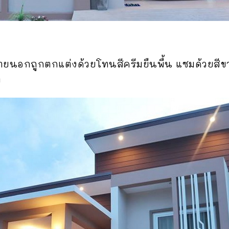
ยนอกถูกตกแต่งด้วยโทนสีครีมยืนพื้น แซมด้วยสีขาว
ย