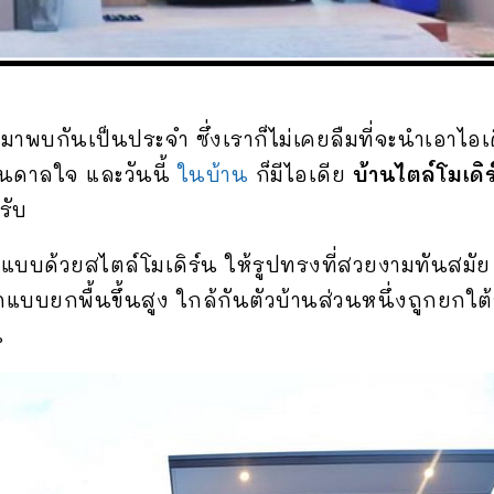
ับมาพบกันเป็นประจำ ซึ่งเราก็ไม่เคยลืมที่จะนำเอาไอ
ันดาลใจ และวันนี้
ในบ้าน
ก็มีไอเดีย
บ้านไตล์โมเดิ
รับ
บบด้วยสไตล์โมเดิร์น ให้รูปทรงที่สวยงามทันสมัย
บยกพื้นขึ้นสูง ใกล้กันตัวบ้านส่วนหนึ่งถูกยกใต้ถุ
น