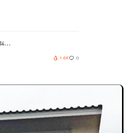
น...
1.6K
0