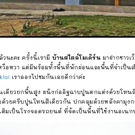
้วนะคะ ครั้งนี้เรามี
บ้านสไตล์โมเดิร์น
มาฝากชาวเว็บ
หวือหวา แต่มีพร้อมทั้งพื้นที่พักผ่อนและพื้นที่จำเป
klai
เราลองไปชมกันเลยดีกว่าค่ะ
ชั้นเดียวยกพื้นสูง ผนังก่ออิฐฉาบปูนตกแต่งด้วยโท
อบด้วยครีบปูนโทนสีเดียวกัน ปกคลุมด้วยหลังคามุ
ต่อเติมเป็นโรงจอดรถยนต์ ที่จัดเป็นพื้นที่ใช้งานอเ