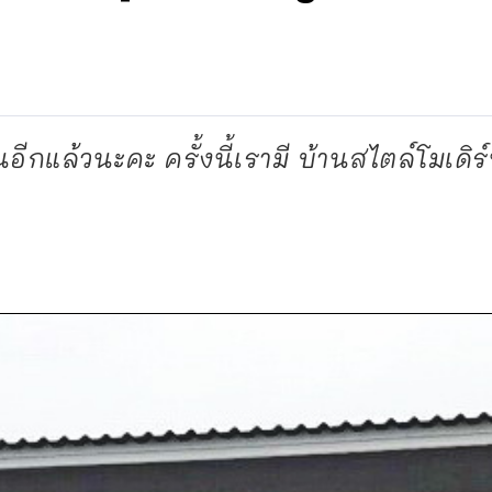
กแล้วนะคะ ครั้งนี้เรามี บ้านสไตล์โมเดิร์