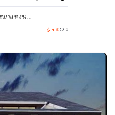
งหมาแหงน...
4.1K
0