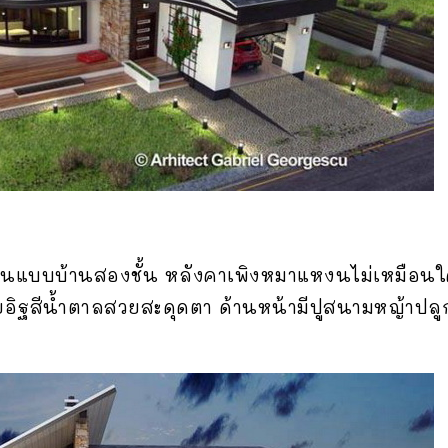
นแบบบ้านสองชั้น หลังคาเพิงหมาแหงนไม่เหมือนใ
ยอิฐสีน้ำตาลสวยสะดุดตา ด้านหน้ามีปูสนามหญ้าปลูกต