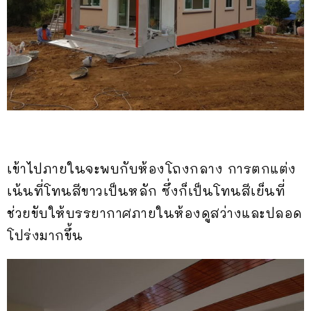
เข้าไปภายในจะพบกับห้องโถงกลาง การตกแต่ง
เน้นที่โทนสีขาวเป็นหลัก ซึ่งก็เป็นโทนสีเย็นที่
ช่วยขับให้บรรยากาศภายในห้องดูสว่างและปลอด
โปร่งมากขึ้น