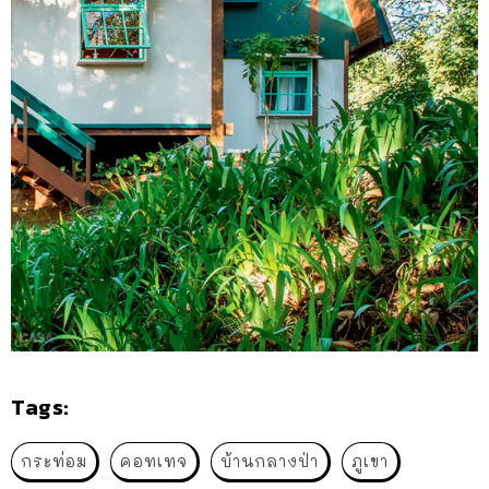
Tags:
กระท่อม
คอทเทจ
บ้านกลางป่า
ภูเขา