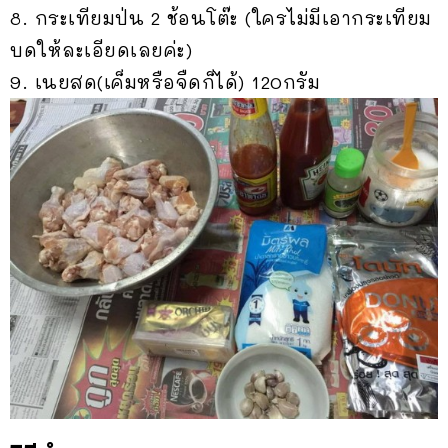
8. กระเทียมป่น 2 ช้อนโต๊ะ (ใครไม่มีเอากระเทียม
บดให้ล
ะเอียดเลยค่ะ)
9. เนยสด(เค็มหรือจืดก็ได้) 120กรัม