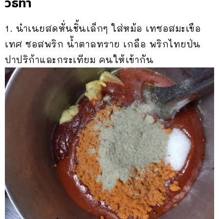
วิธีทำ
1. นำเนยสดหั่นชิ้นเล็กๆ ใส่หม้อ เทซอสมะเขือ
เทศ ซอสพริก น้ำตาลทราย เกลือ พริกไทยป่น
ปาปริก้าและกระเทียม คนให้เข้ากัน