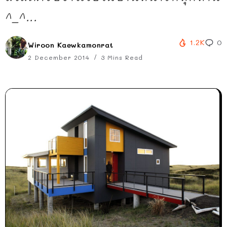
^_^...
1.2K
0
Wiroon Kaewkamonrat
2 December 2014
3 Mins Read