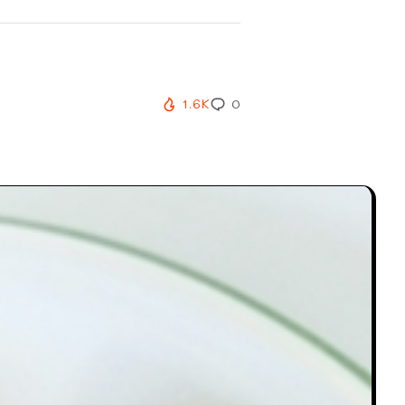
1.6K
0