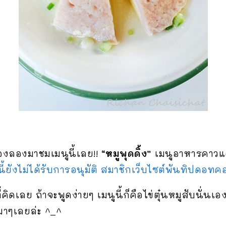
้องลองมาชมเมนูนี้เลย!!
“หมูพุดดิ้ง”
เมนูอาหารคาวแต
อนี้ยังไม่ได้รับการอนุมัติ สมาชิกเว็บไซต์พันทิปดอทค
ี่คิดเลย ถ้าจะพูดง่ายๆ เมนูนี้ก็คือไข่ตุ๋นหมูสับนั่น
นมาๆเลยล่ะ ^_^