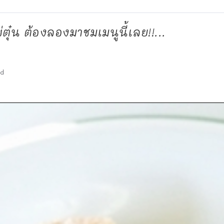
๋น ต้องลองมาชมเมนูนี้เลย!!...
ad