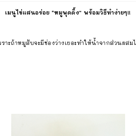
เมนูไข่แสนอร่อย “หมูพุดดิ้ง” พร้อมวิธีทำง่ายๆ!!
เพราะถ้าหมูสับจะมีช่องว่างเยอะทำให้น้ำจากส่วนผส