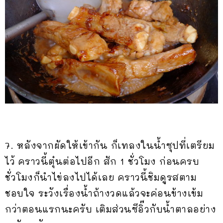
7. หลังจากผัดให้เข้ากัน ก็เทลงในน้ำซุปที่เตรียม
ไว้ คราวนี้ตุ๋นต่อไปอีก สัก 1 ชั่วโมง ก่อนครบ
ชั่วโมงก็นำไข่ลงไปได้เลย คราวนี้ชิมดูรสตาม
ชอบใจ ระวังเรื่องน้ำถ้างวดแล้วจะค่อนข้างเข้ม
กว่าตอนแรกนะครับ เติมส่วนซีอิ๊วกับน้ำตาลอย่าง