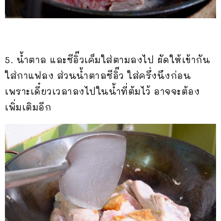
5. น้ำตาล และซีอิ๊วเค็มใส่ตามลงไป ผัดให้เข้ากัน
ใส่กาแฟลง ส่วนน้ำตาลซีอิ๊ว ใส่ครึ่งนึงก่อน
เพราะเดี๋ยวเวลาลงไปในน้ำที่ต้มไว้ อาจจะต้อง
เพิ่มเติมอีก