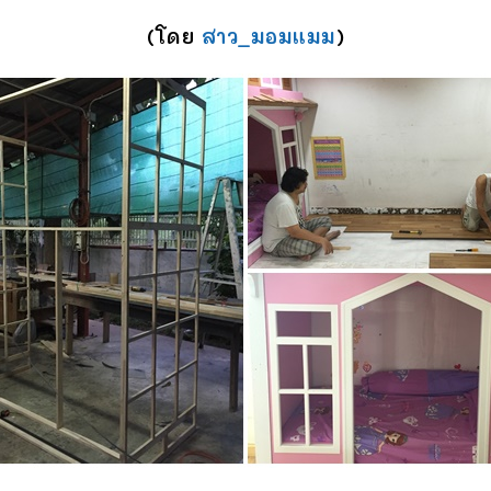
(โดย
สาว_มอมแมม
)