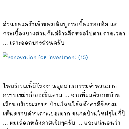
ส่วนของครัวเจ้าของเดิมปูกระเบื้องรอบทิศ แต่
กระเบื้องบางส่วนก็แต่ร้าวศึกหรอไปตามกาลเวลา
… เลาะออกบางส่วนครับ
ในบริเวณนี้มีโรงงานอุตสาหกรรมจำนวนมาก
คราบเขม่าก็เยอะขึ้นตาม … จากที่ผมสังเกตบ้าน
เรือนบริเวณรอบๆ บ้านไหนใช้หลังคาสีจืดๆผม
เห็นคราบดำๆเกาะเยอะมาก ขนาดบ้านใหม่ๆไม่กี่ปี
… ผมเลือกหลังคาสีเข้มๆครับ … และแน่นอนว่า