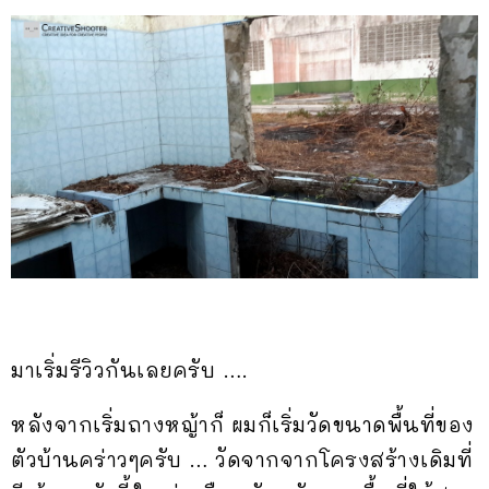
มาเริ่มรีวิวกันเลยครับ ….
หลังจากเริ่มถางหญ้าก็ ผมก็เริ่มวัดขนาดพื้นที่ของ
ตัวบ้านคร่าวๆครับ … วัดจากจากโครงสร้างเดิมที่