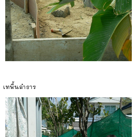
เทพื้นลำธาร