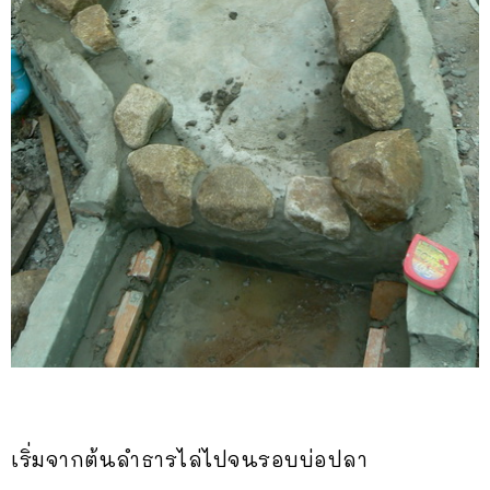
เริ่มจากต้นลำธารไล่ไปจนรอบบ่อปลา