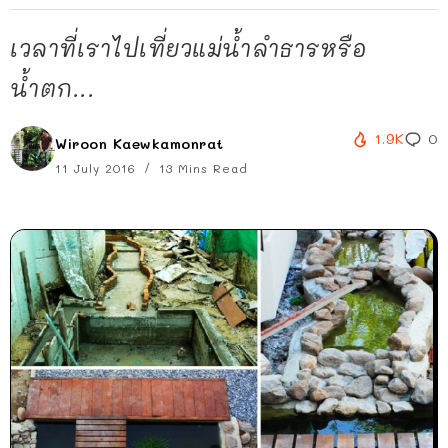
เวลาที่เราไปเที่ยวแม่น้ำลำธารหรือ
น้ำตก...
1.9K
0
Wiroon Kaewkamonrat
11 July 2016
13 Mins Read