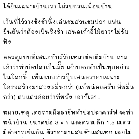
ได้ยินเฉพาะบ้านเรา ไม่รบกวนเพื่อนบ้าน
เว้นที่ไว้วางชิงช้านั่งเล่นชมสวนชมปลา แฟน
ยืนยันว่าต้องเป็นชิงช้า เสนอเก้าอี้ไม้ยาวๆไม่รับ
ฟัง
ลองดูแบบที่เสนอกับผ้รับเหมาต่อเติมบ้าน ถาม
เค้าว่าทำบ่อปลาเป็นมั๊ย เค้าบอกทำเป็นทุกอย่าง
ในโลกนี้ เห็นแบบร่างปุ๊บเสนอราคาเฉพาะ
โครงสร้างมาสองหมื่นกว่า (แก้หน่อยครับ สี่หมื่น
กว่า) ตบแต่งค่อยว่าทีหลัง เอาก็เอา..
หมายเหตุ เคยถามมืออาชีพทำบ่อปลาคาร์ฟ จะทำ
หน้าบ้าน ขนาดบ่อ 3 x 4 และความลึก 1.5 เมตร
มีลำธารเช่นกัน ตีราคามาแสนห้าแสนหก เลยไม่