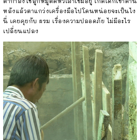
ตากำลังใช้ลูกหมูตัดหัวเสาเข็มอยู่ เกิดเด็กเข้าด้าน
หลังแล้วตาแกว่งเครื่องมือไปโดนหน่อยจะเป็นไง
นี่ เคยคุยกับ ผรม เรื่องความปลอดภัย ไม่มีอะไร
เปลี่ยนแปลง