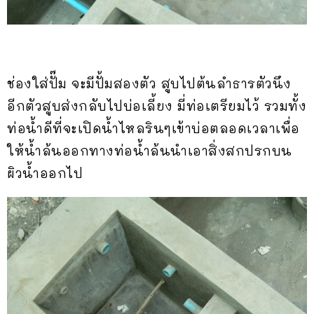
ช่องใส่ปั๊ม จะมีปั้มสองตัว สูบไปต้นลำธารตัวนึง
อีกตัวสูบส่งกลับไปบ่อเลี้ยง มี่ท่อเตรียมไว้ รวมทั้ง
ท่อน้ำดีที่จะเปิดน้ำไหลรินๆเข้าบ่อตลอดเวลาเพื่อ
ให้น้ำล้นออกทางท่อน้ำล้นนำเอาสิ่งสกปรกบน
ผิวน้ำออกไป