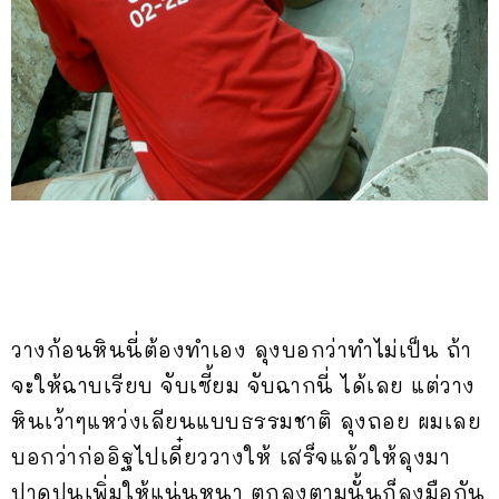
วางก้อนหินนี่ต้องทำเอง ลุงบอกว่าทำไม่เป็น ถ้า
จะให้ฉาบเรียบ จับเซี้ยม จับฉากนี่ ได้เลย แต่วาง
หินเว้าๆแหว่งเลียนแบบธรรมชาติ ลุงถอย ผมเลย
บอกว่าก่ออิฐไปเดี๋ยววางให้ เสร็จแล้วให้ลุงมา
ปาดปูนเพิ่มให้แน่นหนา ตกลงตามนั้นก็ลงมือกัน