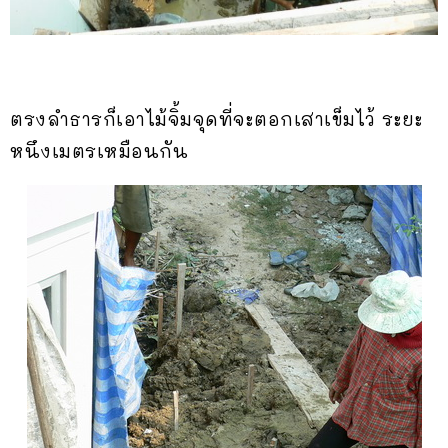
ตรงลำธารก็เอาไม้จิ้มจุดที่จะตอกเสาเข็มไว้ ระยะ
หนึงเมตรเหมือนกัน