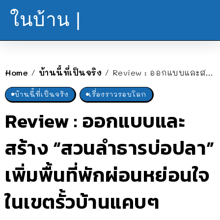
ในบ้าน |
Home
บ้านนี้ที่เป็นจริง
Review : ออกแบบและสร้าง “สวนลำธารบ่อปลา” เพิ่มพื้นที่พักผ่อนหย่อนใจ ในเขตรั้วบ้านแคบๆ
/
/
บ้านนี้ที่เป็นจริง
เรื่องราวรอบโลก
Review : ออกแบบและ
สร้าง “สวนลำธารบ่อปลา”
เพิ่มพื้นที่พักผ่อนหย่อนใจ
ในเขตรั้วบ้านแคบๆ