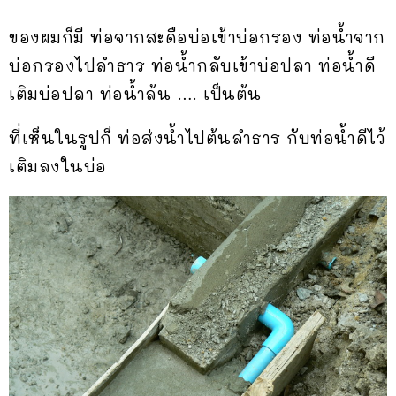
ของผมก็มี ท่อจากสะดือบ่อเข้าบ่อกรอง ท่อน้ำจาก
บ่อกรองไปลำธาร ท่อน้ำกลับเข้าบ่อปลา ท่อน้ำดี
เติมบ่อปลา ท่อน้ำล้น …. เป็นต้น
ที่เห็นในรูปก็ ท่อส่งน้ำไปต้นลำธาร กับท่อน้ำดีไว้
เติมลงในบ่อ