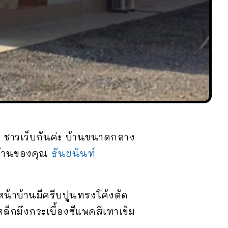
อนๆ ชาวเว็บกันค่ะ บ้านขนาดกลาง
นบ้านของคุณ
ธันยนันท์
หน้าบ้านมีครีบปูนทรงโค้งตัด
็กมึงกระเบื้องซีแพคสีเทาเข้ม