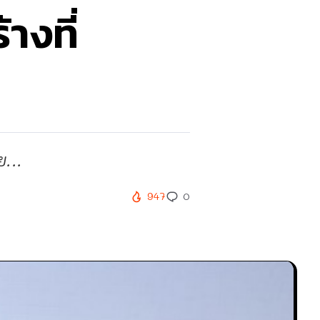
างที่
...
947
0