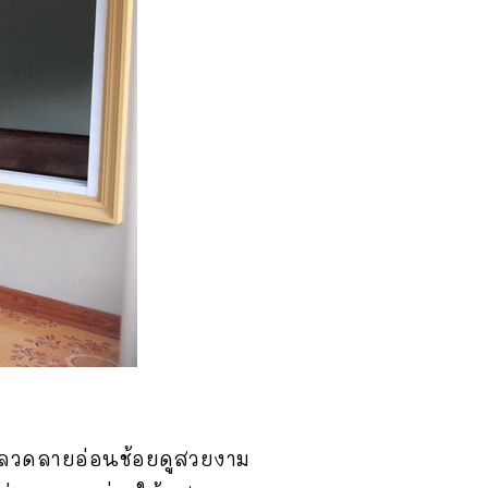
์ลวดลายอ่อนช้อยดูสวยงาม