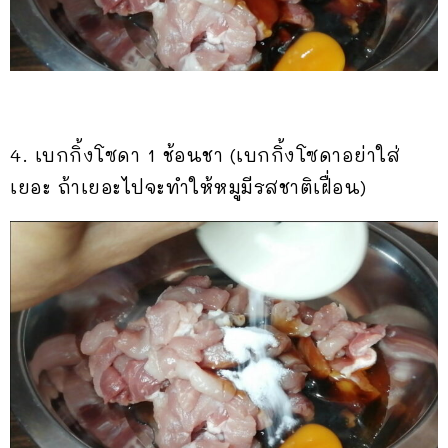
4. เบกกิ้งโซดา​ 1​ ช้อนชา​ (เบกกิ้งโซดาอย่าใส่
เยอะ​ ถ้าเยอะไปจะทำให้หมูมีรสชาติเฝื่อน)​