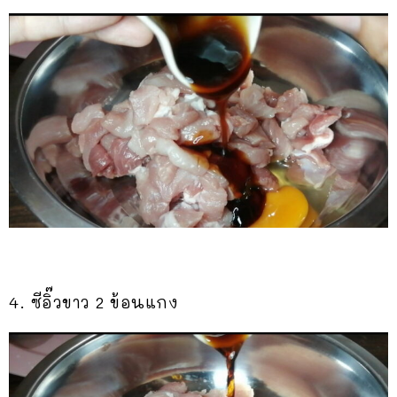
4. ซีอิ๊วขาว​ 2​ ข้อนแกง