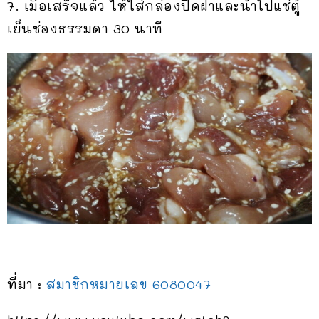
7. เมื่อเสร็จแล้ว​ ให้ใส่กล่องปิดฝา​และนำไปแช่ตู้
เย็นช่องธรรมดา​ 30​ นาที
ที่มา :
สมาชิกหมายเลข 6080047