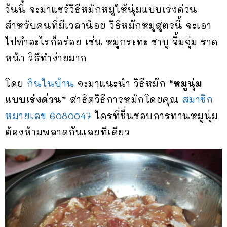
วันนี้ จะมาแชร์วิธีหมักหมูให้นุ่ม​แบบเร่งด่วน​
สำหรับคนที่มีเวลาน้อย วิธีหมักหมูสูตรนี้​ จะเอา
ไปทำอะไรก็อร่อย​ เช่น​ หมูกระทะ​ ชาบู​ จิ้มจุ่ม​ ราด
หน้า​ วิธีทำง่ายมาก
โดย
กินในบ้าน
จะมาแนะนำ วิธีหมัก
“หมูนุ่ม​
แบบเร่งด่วน”
สาธิตวิธีการหมักโดยคุณ
สมาชิก
หมายเลข 6080047
ใครที่ชื่นชอบการทานหมูนุ่ม
ต้องห้ามพลาดกันเลยทีเดียว