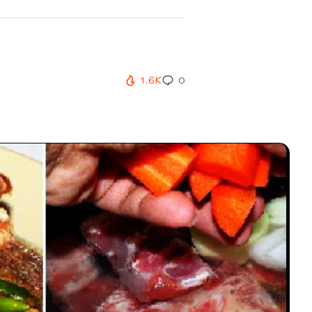
1.6K
0