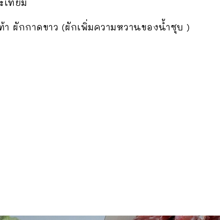
ะเทียม
้า ผักกาดขาว (ผักเพิ่มความหวานของน้ำซุบ )