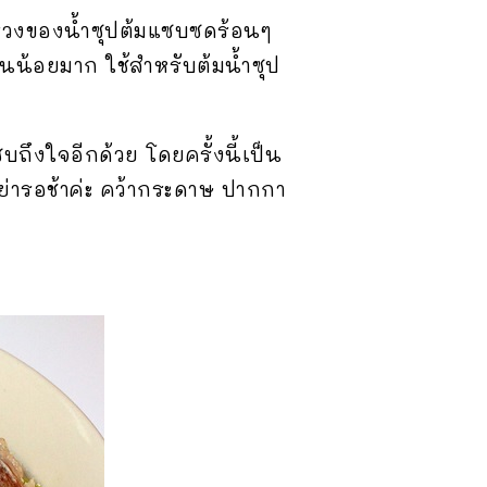
วงของน้ำซุปต้มแซบซดร้อนๆ
มันน้อยมาก ใช้สำหรับต้มน้ำซุป
บถึงใจอีกด้วย โดยครั้งนี้เป็น
อย่ารอช้าค่ะ คว้ากระดาษ ปากกา