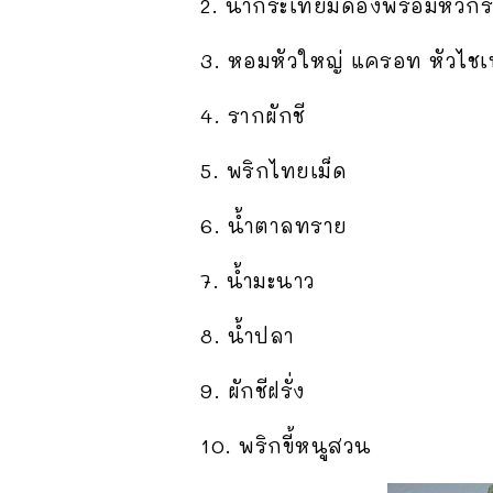
2. น้ำกระเทียมดองพร้อมหัวกร
3. หอมหัวใหญ่ แครอท หัวไชเท
4. รากผักชี
5. พริกไทยเม็ด
6. น้ำตาลทราย
7. น้ำมะนาว
8. น้ำปลา
9. ผักชีฝรั่ง
10. พริกขี้หนูสวน