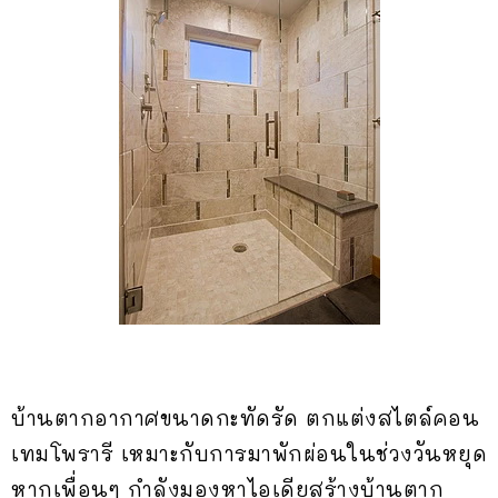
บ้านตากอากาศขนาดกะทัดรัด ตกแต่งสไตล์คอน
เทมโพรารี เหมาะกับการมาพักผ่อนในช่วงวันหยุด
หากเพื่อนๆ กำลังมองหาไอเดียสร้างบ้านตาก