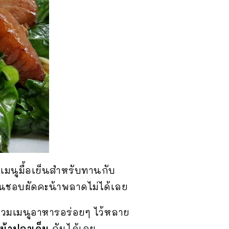
”
เมนูมื้อเย็นสำหรับทานกับ
คนชอบผัดคะน้าพลาดไม่ได้เลย
บรวมเมนูอาหารอร่อยๆ ไว้หลาย
น้าปลาเค็ม
กันได้เลย