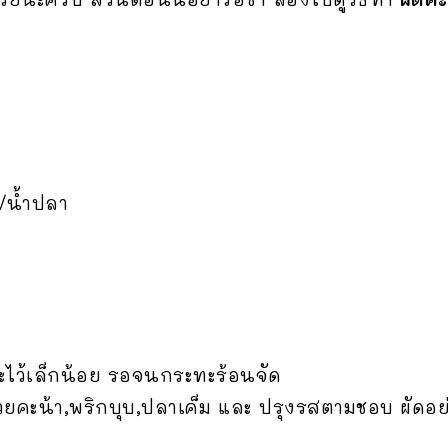
/น้ำปลา
ะไว้เล็กน้อย รอจนกระทะร้อนจัด
วยคะน้า,พริกบุบ,ปลาเค
็ม และ ปรุงรสตามชอบ ผัดอย่า