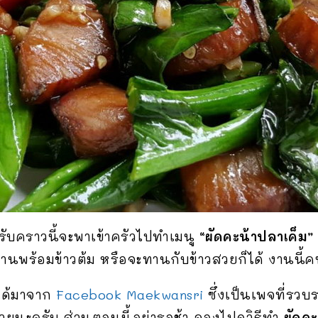
รับคราวนี้จะพาเข้าครัวไปทำเมนู
“ผัดคะน้าปลาเค็ม
านพร้อมข้าวต้ม หรือจะทานกับข้าวสวยก็ได้ งานนี้
้ได้มาจาก
Facebook Maekwansri
ซึ่งเป็นเพจที่รว
้วยนะครับ ส่วนตอนนี้อย่ารอช้า ลองไปดูวิธีทำ
ผัดคะ