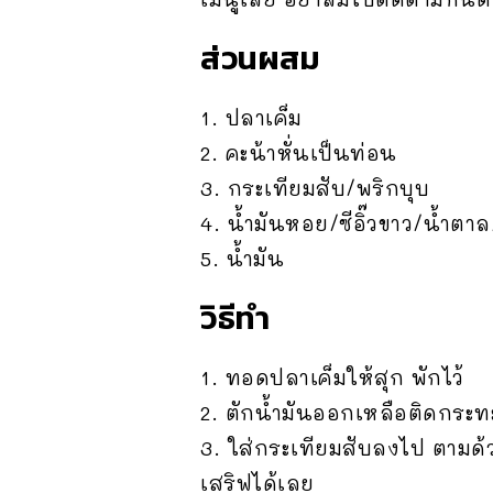
ส่วนผสม
1. ปลาเค็ม
2. คะน้าหั่นเป็นท่อน
3. กระเทียมสับ/พริกบุบ
4. น้ำมันหอย/ซีอิ๊วขาว/
น้ำตาล
5. น้ำมัน
วิธีทำ
1. ทอดปลาเค็มให้สุก พักไว้
2. ตักน้ำมันออกเหลือติดกระท
3. ใส่กระเทียมสับลงไป ตามด้
เสริฟได้เลย