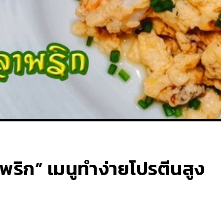
ลาพริก” เมนูทำง่ายโปรตีนสูง