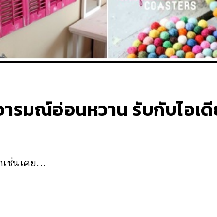
้อารมณ์อ่อนหวาน รับกับไอเด
เช่นเคย...