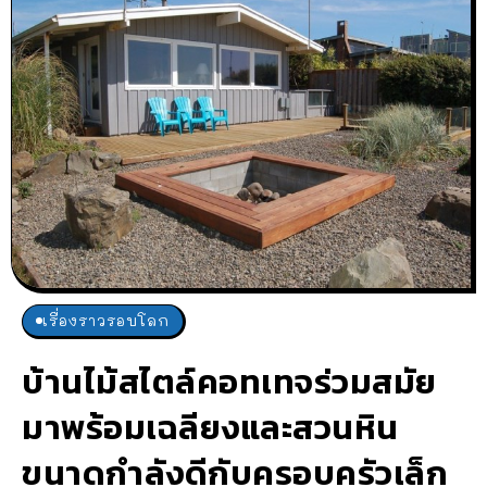
เรื่องราวรอบโลก
บ้านไม้สไตล์คอทเทจร่วมสมัย
มาพร้อมเฉลียงและสวนหิน
ขนาดกำลังดีกับครอบครัวเล็ก