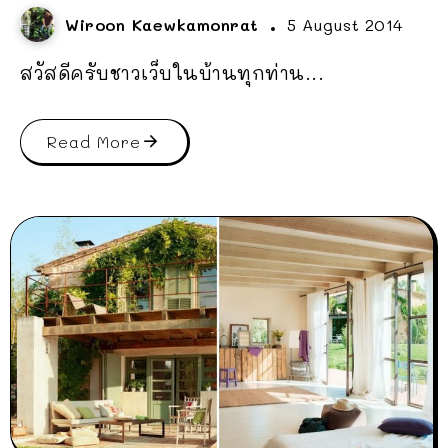
Wiroon Kaewkamonrat
5 August 2014
สวัสดีครับชาวเว็บในบ้านทุกท่าน...
Read More