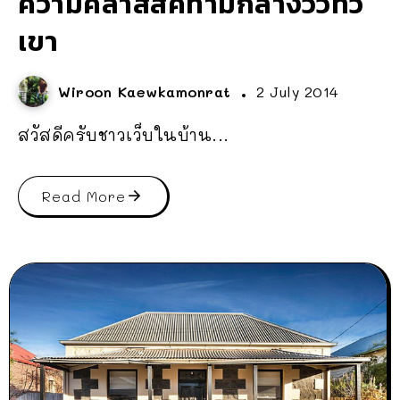
ความคลาสสิคท่ามกลางวิวทิว
เขา
Wiroon Kaewkamonrat
2 July 2014
สวัสดีครับชาวเว็บในบ้าน...
Read More