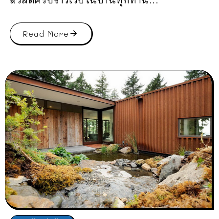
สวัสดีครับชาวเว็บในบ้านทุกท่าน...
Read More