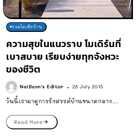
รวมไอเดียบ้าน
ความสุขในแนวราบ โมเดิร์นที่
เบาสบาย เรียบง่ายทุกจังหวะ
ของชีวิต
NaiBann's Editor
28 July 2015
วันนี้เรามาดูการรังสรรค์บ้านขนาดกลาง...
Read More