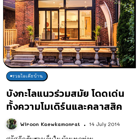
รวมไอเดียบ้าน
บังกะโลแนวร่วมสมัย โดดเด่น
ทั้งความโมเดิร์นและคลาสสิค
Wiroon Kaewkamonrat
14 July 2014