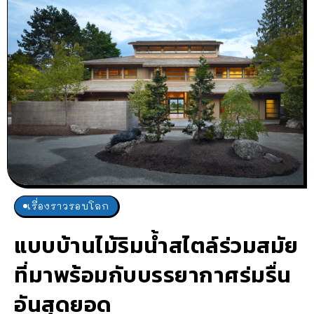
เรื่องราวรอบโลก
แบบบ้านไม้ริมน้ำสไตล์ร่วมสมัย
ที่มาพร้อมกับบรรยากาศร่มรื่น
อันสุดยอด