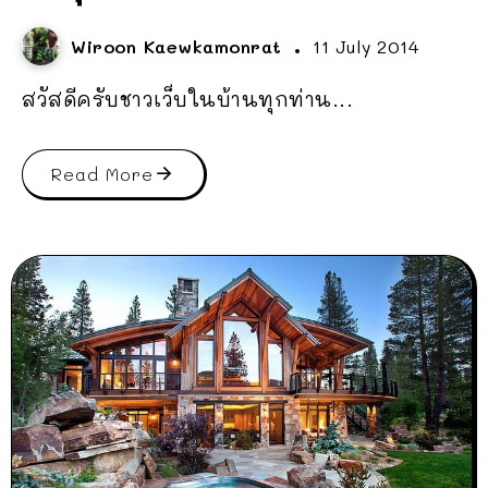
Wiroon Kaewkamonrat
11 July 2014
สวัสดีครับชาวเว็บในบ้านทุกท่าน...
Read More