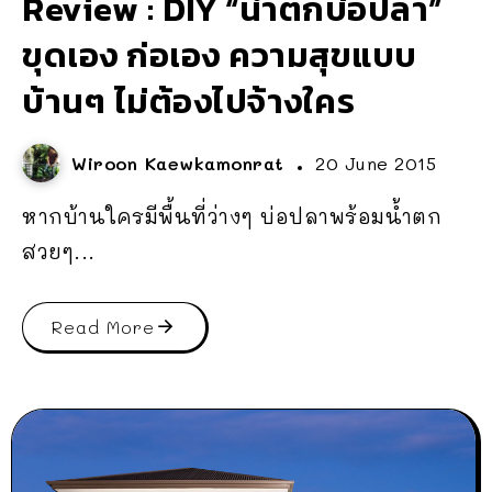
Review : DIY “น้ำตกบ่อปลา”
ขุดเอง ก่อเอง ความสุขแบบ
บ้านๆ ไม่ต้องไปจ้างใคร
Wiroon Kaewkamonrat
20 June 2015
หากบ้านใครมีพื้นที่ว่างๆ บ่อปลาพร้อมน้ำตก
สวยๆ...
Read More