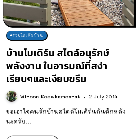
รวมไอเดียบ้าน
บ้านโมเดิร์น สไตล์อนุรักษ์
พลังงาน ในอารมณ์ที่สง่า
เรียบๆและเงียบขรึม
Wiroon Kaewkamonrat
2 July 2014
ขอเอาใจคนรักบ้านสไตล์โมเดิร์นกันสักหลัง
นะครับ...