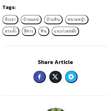
Tags:
ทิวเขา
บ้านลอฟ
บ้านหิน
สนามหญ้า
สระน้ำ
สีขาว
หิน
แนวร่วมสมัย
Share Article