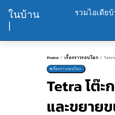
รวมไอเดียบ
ในบ้าน
|
Home
เรื่องราวรอบโลก
Tetra
/
/
เรื่องราวรอบโลก
Tetra โต๊
และขยายขนาด