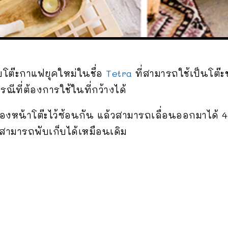
โต๊ะกาแฟยุคใหม่ในชื่อ
Tetra
ที่สามารถใช้เป็นโต๊ะ
ีที่ต้องการใช้ในที่กว้างได้
หน้าโต๊ะไว้ซ้อนกัน แล้วสามารถเลื่อนออกมาได้ 4 
สามารถพับเก็บได้เหมือนเดิม