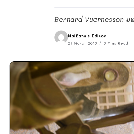
Bernard Vuarnesson ออ
NaiBann's Editor
21 March 2013
3 Mins Read