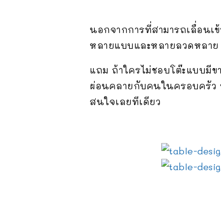
นอกจากการที่สามารถเลื่อนเข้
หลายแบบและหลายลวดหลาย หรือ
แถม ถ้าใครไม่ชอบโต๊ะแบบมีขา 
ผ่อนคลายกับคนในครอบครัว หรื
สนใจเลยทีเดียว