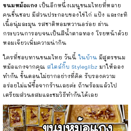
ขนมหม้อแกง
เป็นอีกหนึ่งเมนูขนมไทยที่หลาย
คนชื่นชอบ มีส่วนประกอบของไข่ไก่ แป้ง และกะทิ
เนื้อนุ่มละมุน รสชาติหอมหวานอร่อย ผ่าน
กระบวนการอบจนเป็นสีน้ำตาลทอง โรยหน้าด้วย
หอมเจียวเพิ่มความน่ากิน
ใครที่ชอบทานขนมไทย วันนี้
ในบ้าน
มีสูตรขนม
หม้อแกงจากคุณ
สไตล์กิ๊บ Stylegiibz
มาให้ลอง
ทำกัน ขั้นตอนไม่ยากอย่างที่คิด รับรองความ
อร่อยไม่แพ้ซื้อจากร้านเลยค่ะ ถ้าพร้อมแล้วไป
เตรียมส่วนผสมและชมวิธีทำกันได้เลย