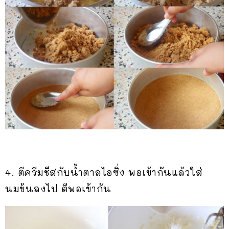
4. ตีครีมชีสกับน้ำตาลไอซิ่ง พอเข้ากันแล้วใส่
นมข้นลงไป ตีพอเข้ากัน