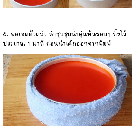
8. พอเซตตัวแล้ว นำชุบชุบน้ำอุ่นพันรอบๆ ทิ้งไว้
ประมาณ 1 นาที ก่อนนำเค้กออกจากพิมพ์