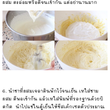
ผสม ตะล่อมหรือตีจนเข้ากัน แต่อย่านานมาก
6. นำชาที่ผสมเจลาตินพักไว้จนเย็น เทใส่ชาม
ผสม ตีพอเข้ากัน แล้วเทใส่พิมพ์ที่รองฐานด้วยบิ
ตกิต นำไปแช่ในตู้เย็นให้ชีสเค้กเซตตัวประมาณ