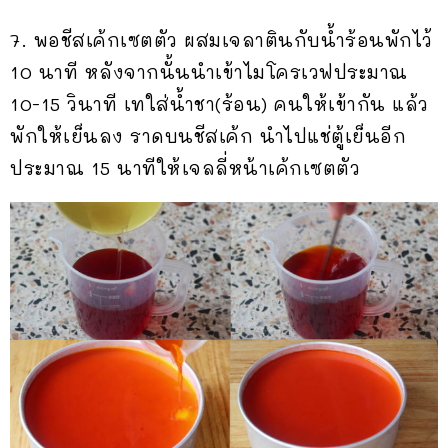
7. พอชีสเค้กเซตตัว ผสมเจลาตินกับน้ำร้อนพักไว้
10 นาที หลังจากนั้นนำเข้าไมโครเวฟประมาณ
10-15 วินาที เทใส่น้ำชา(ร้อน) คนให้เข้ากัน แล้ว
พักให้เย็นลง ราดบนชีสเค้ก นำไปแช่ตู้เย็นอีก
ประมาณ 15 นาทีให้เจลลี่หน้าเค้กเซตตัว