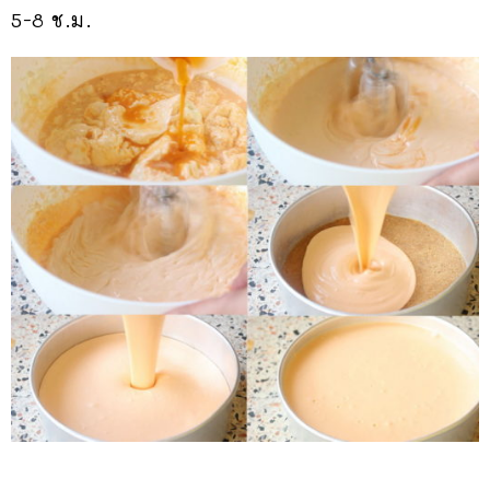
5-8 ช.ม.