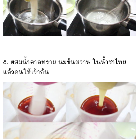
8. ผสมน้ำตาลทราย นมข้นหวาน ในน้ำชาไทย
แล้วคนให้เข้ากัน