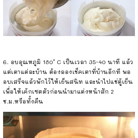
6. อบอุณหภูมิ 180 ํ C เป็นเวลา 35-40 นาที แล้ว
แต่เตาแต่ละบ้าน ต้องลองเช็คเตาที่บ้านอีกที พอ
อบเสร็จแล้วพักไว้ให้เย็นสนิท และนำไปแช่ตู้เย็น
เพื่อให้เค้กเซตตัวก่อนนำมาแต่งหน้าสัก 2
ช.ม.หรือทั้งคืน