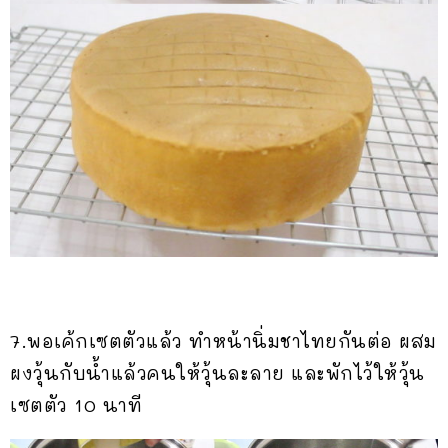
7.พอเค้กเซตตัวแล้ว ทำหน้านิ่มชาไทยกันต่อ ผสม
ผงวุ้นกับน้ำแล้วคนให้วุ้นละลาย และพักไว้ให้วุ้น
เซตตัว 10 นาที