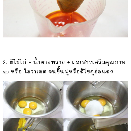
2. ตีไข่ไก่ + น้ำตาลทราย + และสารเสริมคุณภาพ
sp หรือ โอวาเลต จนขึ้นฟูหรือสีไข่ดูอ่อนลง