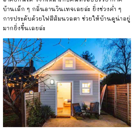
บ้านเล็ก ๆ กลิ่นอานวินเทจเลยล่ะ ยิ่งช่วงค่ำ ๆ
การประดับด้วยไฟสีส้มนวลตา ช่วยให้บ้านดูน่าอยู่
มากยิ่งขึ้นเลยล่ะ