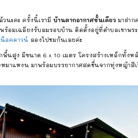
้วนะคะ ครั้งนี้เรามี
บ้านตากอากาศชั้นเดียว
มาฝากค่
าพร้อมเฉลียงรับลมรอบบ้าน ติดตั้งอยู่ที่ตำบลเขาพ
น็อคดาวน์
ลองไปชมกันเลยค่ะ
กพื้นสูง มีขนาด 6 x 10 เมตร โครงสร้างเหล็กทั้งหลั
ิงหมาแหงน มาพร้อมบรรยากาศสดชื่นจากทุ่งหญ้าสีเขี