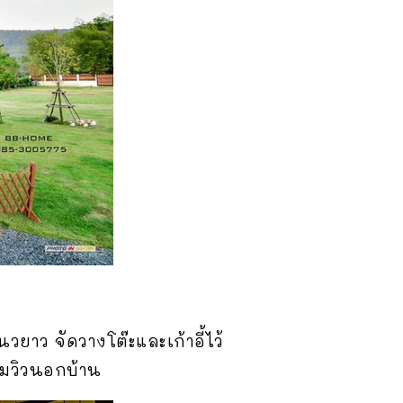
นวยาว จัดวางโต๊ะและเก้าอี้ไว้
ชมวิวนอกบ้าน