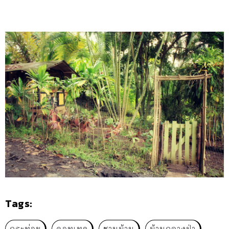
Tags:
กระท่อม
คอทเทจ
ชานบ้าน
บ้านกลางป่า