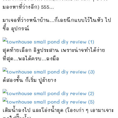
มองหาที่ว่างอีก) 555…
มาเจอที่ว่างหน้าบ้าน…ก็เลยนึกแบบไว้ในหัว ไป
ซื้อ อุปกรณ์
สุดท้ายเลือก อิฐประสาน เพราะน่าจทำได้ง่าย
ที่สุด…พอได้ครบ…ลงมือ
ด้สองชั้น ก็เริ่ม ปูผ้ายาง
เติมน้ำลงไป และโอ่งน้ำผุด (โองเก่า ๆ เอามาเจาะ