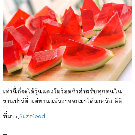
เท่านี้ก็จะได้วุ้นแตงโมว้อดก้าสำหรับทุกคนใน
งานปาร์ตี้ แต่ทานแล้วอาจจะเมาได้นะครับ อิอิ
ที่มา : ฺ
Buzzfeed