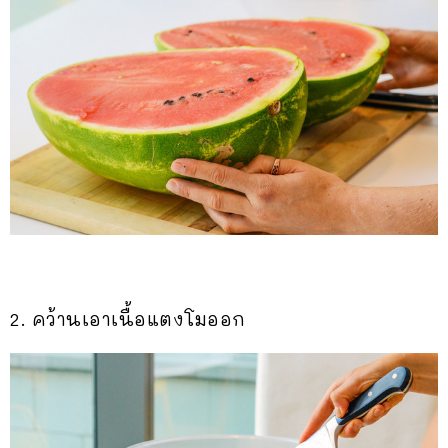
2. คว้านเอาเนื้อแตงโมออก