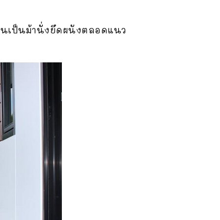
ปูนเป็นม้านั่งยึดผนังตลอดแนว