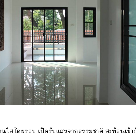
านใสโดยรอบ เปิดรับแสงจากธรรมชาติ สะท้อนเข้ากับพื