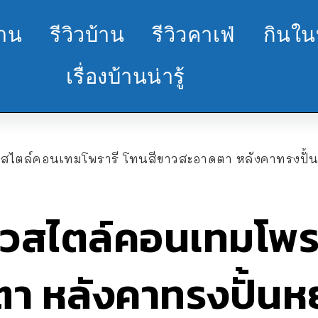
้าน
รีวิวบ้าน
รีวิวคาเฟ่
กินใน
เรื่องบ้านน่ารู้
ยวสไตล์คอนเทมโพรารี โทนสีขาวสะอาดตา หลังคาทรงปั้นหยา
ียวสไตล์คอนเทมโพรา
า หลังคาทรงปั้นหย