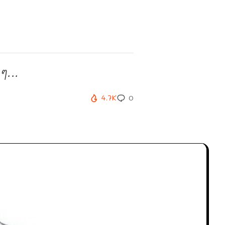
ๆ...
4.7K
0