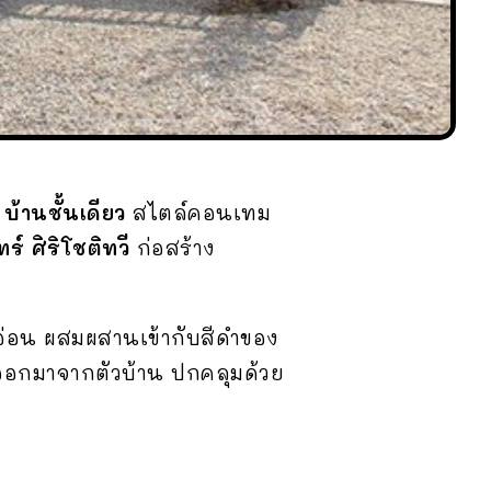
ม
บ้านชั้นเดียว
สไตล์คอนเทม
์ ศิริโชติทวี
ก่อสร้าง
อ่อน ผสมผสานเข้ากับสีดำของ
นออกมาจากตัวบ้าน ปกคลุมด้วย