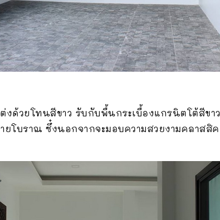
งด้วยโทนสีขาว รับกับพื้นกระเบื้องแกรนิตโต้สีขา
ลายโบราณ ซึ๋งนอกจากจะมอบความสวยงามคลาสสิคแล้ว